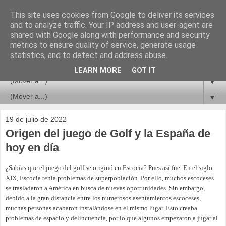
This site uses cookies from Google to deliver its services
Golf
and to analyze traffic. Your IP address and user-agent are
shared with Google along with performance and security
metrics to ensure quality of service, generate usage
Mundo del golf: torneos, campos de golf, normativa,
statistics, and to detect and address abuse.
etiqueta, equipo, campeonatos...
LEARN MORE
GOT IT
▼
▼
19 de julio de 2022
Origen del juego de Golf y la España de
hoy en día
¿Sabías que el juego del golf se originó en Escocia? Pues así fue. En el siglo
XIX, Escocia tenía problemas de superpoblación. Por ello, muchos escoceses
se trasladaron a América en busca de nuevas oportunidades. Sin embargo,
debido a la gran distancia entre los numerosos asentamientos escoceses,
muchas personas acabaron instalándose en el mismo lugar. Esto creaba
problemas de espacio y delincuencia, por lo que algunos empezaron a jugar al