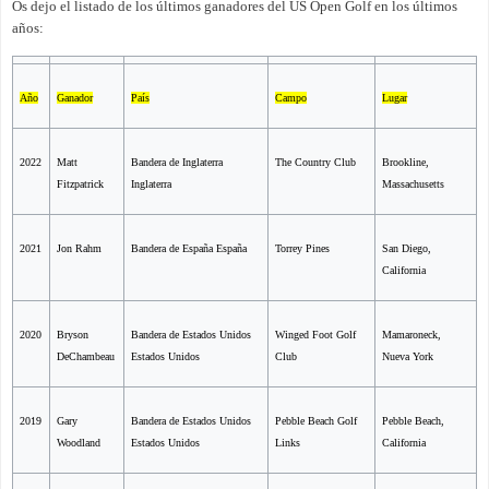
Os dejo el listado de los últimos ganadores del US Open Golf en los últimos
años:
Año
Ganador
País
Campo
Lugar
2022
Matt
Bandera de Inglaterra
The Country Club
Brookline,
Fitzpatrick
Inglaterra
Massachusetts
2021
Jon Rahm
Bandera de España España
Torrey Pines
San Diego,
California
2020
Bryson
Bandera de Estados Unidos
Winged Foot Golf
Mamaroneck,
DeChambeau
Estados Unidos
Club
Nueva York
2019
Gary
Bandera de Estados Unidos
Pebble Beach Golf
Pebble Beach,
Woodland
Estados Unidos
Links
California