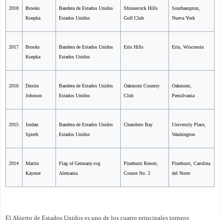
2018
Brooks
Bandera de Estados Unidos
Shinnecock Hills
Southampton,
Koepka
Estados Unidos
Golf Club
Nueva York
2017
Brooks
Bandera de Estados Unidos
Erin Hills
Erin, Wisconsin
Koepka
Estados Unidos
2016
Dustin
Bandera de Estados Unidos
Oakmont Country
Oakmont,
Johnson
Estados Unidos
Club
Pensilvania
2015
Jordan
Bandera de Estados Unidos
Chambers Bay
University Place,
Spieth
Estados Unidos
Washington
2014
Martin
Flag of Germany.svg
Pinehurst Resort,
Pinehurst, Carolina
Kaymer
Alemania
Course No. 2
del Norte
El Abierto de Estados Unidos es uno de los cuatro principales torneos